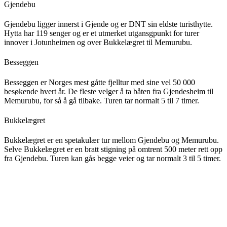
Gjendebu
Gjendebu ligger innerst i Gjende og er DNT sin eldste turisthytte.
Hytta har 119 senger og er et utmerket utgansgpunkt for turer
innover i Jotunheimen og over Bukkelægret til Memurubu.
Besseggen
Besseggen er Norges mest gåtte fjelltur med sine vel 50 000
besøkende hvert år. De fleste velger å ta båten fra Gjendesheim til
Memurubu, for så å gå tilbake. Turen tar normalt 5 til 7 timer.
Bukkelægret
Bukkelægret er en spetakulær tur mellom Gjendebu og Memurubu.
Selve Bukkelægret er en bratt stigning på omtrent 500 meter rett opp
fra Gjendebu. Turen kan gås begge veier og tar normalt 3 til 5 timer.