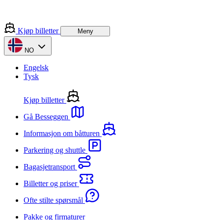
Kjøp billetter
Meny
NO
Engelsk
Tysk
Kjøp billetter
Gå Besseggen
Informasjon om båtturen
Parkering og shuttle
Bagasjetransport
Billetter og priser
Ofte stilte spørsmål
Pakke og firmaturer