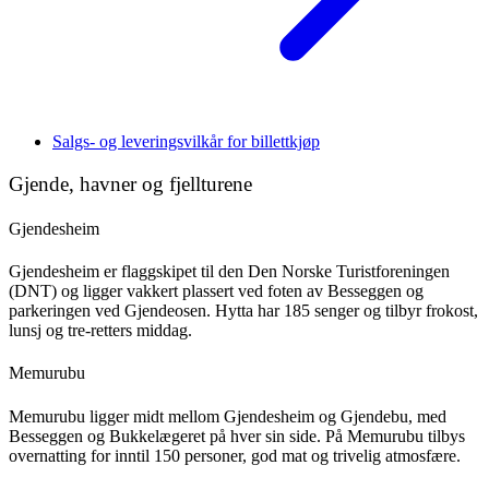
Salgs- og leveringsvilkår for billettkjøp
Gjende, havner og fjellturene
Gjendesheim
Gjendesheim er flaggskipet til den Den Norske Turistforeningen
(DNT) og ligger vakkert plassert ved foten av Besseggen og
parkeringen ved Gjendeosen. Hytta har 185 senger og tilbyr frokost,
lunsj og tre-retters middag.
Memurubu
Memurubu ligger midt mellom Gjendesheim og Gjendebu, med
Besseggen og Bukkelægeret på hver sin side. På Memurubu tilbys
overnatting for inntil 150 personer, god mat og trivelig atmosfære.