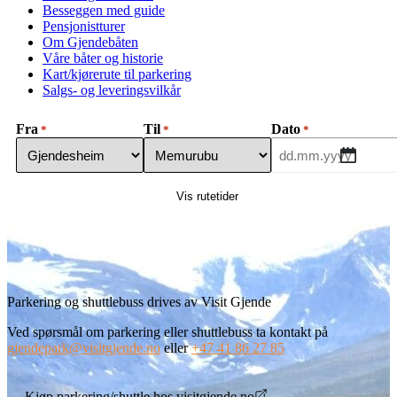
Besseggen med guide
Pensjonistturer
Om Gjendebåten
Våre båter og historie
Kart/kjørerute til parkering
Salgs- og leveringsvilkår
Fra
Til
Dato
*
*
*
DD
dot
MM
dot
YYYY
Parkering og shuttlebuss drives av Visit Gjende
Ved spørsmål om parkering eller shuttlebuss ta kontakt på
gjendepark@visitgjende.no
eller
+47 41 86 27 85
Kjøp parkering/shuttle hos visitgjende.no