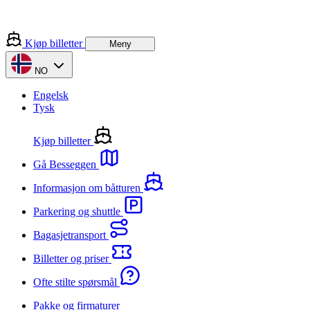
Kjøp billetter
Meny
NO
Engelsk
Tysk
Kjøp billetter
Gå Besseggen
Informasjon om båtturen
Parkering og shuttle
Bagasjetransport
Billetter og priser
Ofte stilte spørsmål
Pakke og firmaturer