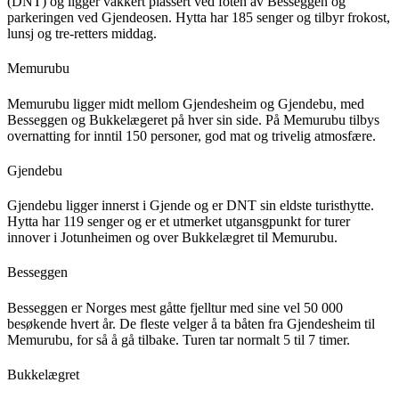
(DNT) og ligger vakkert plassert ved foten av Besseggen og
parkeringen ved Gjendeosen. Hytta har 185 senger og tilbyr frokost,
lunsj og tre-retters middag.
Memurubu
Memurubu ligger midt mellom Gjendesheim og Gjendebu, med
Besseggen og Bukkelægeret på hver sin side. På Memurubu tilbys
overnatting for inntil 150 personer, god mat og trivelig atmosfære.
Gjendebu
Gjendebu ligger innerst i Gjende og er DNT sin eldste turisthytte.
Hytta har 119 senger og er et utmerket utgansgpunkt for turer
innover i Jotunheimen og over Bukkelægret til Memurubu.
Besseggen
Besseggen er Norges mest gåtte fjelltur med sine vel 50 000
besøkende hvert år. De fleste velger å ta båten fra Gjendesheim til
Memurubu, for så å gå tilbake. Turen tar normalt 5 til 7 timer.
Bukkelægret