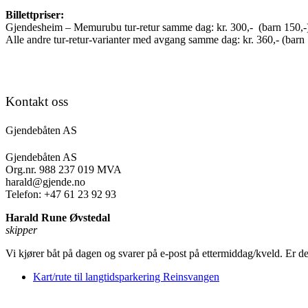
Billettpriser:
Gjendesheim – Memurubu tur-retur samme dag: kr. 300,- (barn 150,-
Alle andre tur-retur-varianter med avgang samme dag: kr. 360,- (barn 
Kontakt oss
Gjendebåten AS
Gjendebåten AS
Org.nr. 988 237 019 MVA
harald@gjende.no
Telefon: +47 61 23 92 93
Harald Rune Øvstedal
skipper
Vi kjører båt på dagen og svarer på e-post på ettermiddag/kveld. Er d
Kart/rute til langtidsparkering Reinsvangen