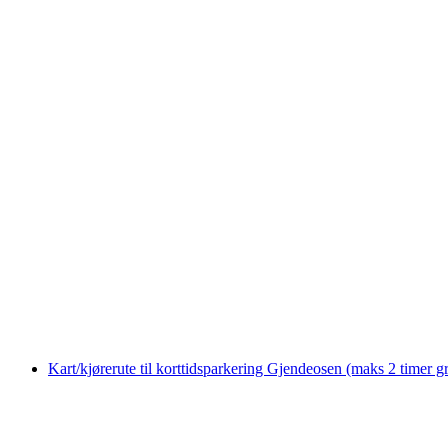
Kart/kjørerute til korttidsparkering Gjendeosen
(maks 2 timer gr