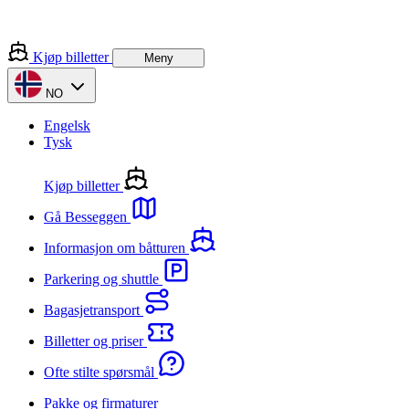
Kjøp billetter
Meny
NO
Engelsk
Tysk
Kjøp billetter
Gå Besseggen
Informasjon om båtturen
Parkering og shuttle
Bagasjetransport
Billetter og priser
Ofte stilte spørsmål
Pakke og firmaturer