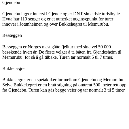
Gjendebu
Gjendebu ligger innerst i Gjende og er DNT sin eldste turisthytte.
Hytta har 119 senger og er et utmerket utgansgpunkt for turer
innover i Jotunheimen og over Bukkelægret til Memurubu.
Besseggen
Besseggen er Norges mest gåtte fjelltur med sine vel 50 000
besøkende hvert år. De fleste velger å ta båten fra Gjendesheim til
Memurubu, for så å gå tilbake. Turen tar normalt 5 til 7 timer.
Bukkelægret
Bukkelægret er en spetakulær tur mellom Gjendebu og Memurubu.
Selve Bukkelægret er en bratt stigning på omtrent 500 meter rett opp
fra Gjendebu. Turen kan gås begge veier og tar normalt 3 til 5 timer.