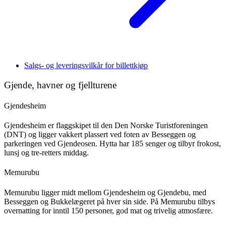
Salgs- og leveringsvilkår for billettkjøp
Gjende, havner og fjellturene
Gjendesheim
Gjendesheim er flaggskipet til den Den Norske Turistforeningen
(DNT) og ligger vakkert plassert ved foten av Besseggen og
parkeringen ved Gjendeosen. Hytta har 185 senger og tilbyr frokost,
lunsj og tre-retters middag.
Memurubu
Memurubu ligger midt mellom Gjendesheim og Gjendebu, med
Besseggen og Bukkelægeret på hver sin side. På Memurubu tilbys
overnatting for inntil 150 personer, god mat og trivelig atmosfære.