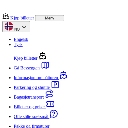
Kjøp billetter
Meny
NO
Engelsk
Tysk
Kjøp billetter
Gå Besseggen
Informasjon om båtturen
Parkering og shuttle
Bagasjetransport
Billetter og priser
Ofte stilte spørsmål
Pakke og firmaturer