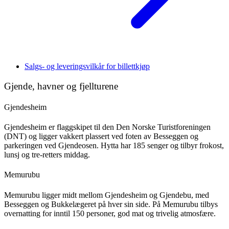
Salgs- og leveringsvilkår for billettkjøp
Gjende, havner og fjellturene
Gjendesheim
Gjendesheim er flaggskipet til den Den Norske Turistforeningen
(DNT) og ligger vakkert plassert ved foten av Besseggen og
parkeringen ved Gjendeosen. Hytta har 185 senger og tilbyr frokost,
lunsj og tre-retters middag.
Memurubu
Memurubu ligger midt mellom Gjendesheim og Gjendebu, med
Besseggen og Bukkelægeret på hver sin side. På Memurubu tilbys
overnatting for inntil 150 personer, god mat og trivelig atmosfære.