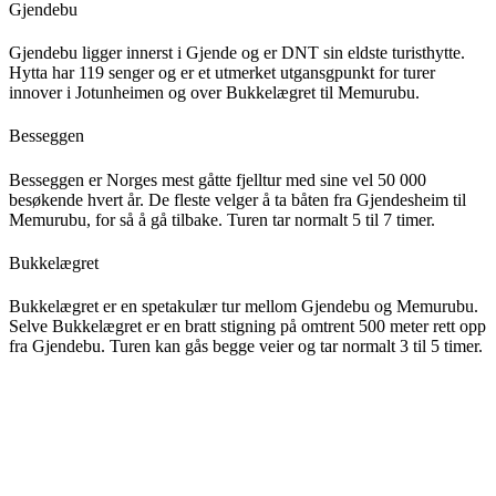
Gjendebu
Gjendebu ligger innerst i Gjende og er DNT sin eldste turisthytte.
Hytta har 119 senger og er et utmerket utgansgpunkt for turer
innover i Jotunheimen og over Bukkelægret til Memurubu.
Besseggen
Besseggen er Norges mest gåtte fjelltur med sine vel 50 000
besøkende hvert år. De fleste velger å ta båten fra Gjendesheim til
Memurubu, for så å gå tilbake. Turen tar normalt 5 til 7 timer.
Bukkelægret
Bukkelægret er en spetakulær tur mellom Gjendebu og Memurubu.
Selve Bukkelægret er en bratt stigning på omtrent 500 meter rett opp
fra Gjendebu. Turen kan gås begge veier og tar normalt 3 til 5 timer.