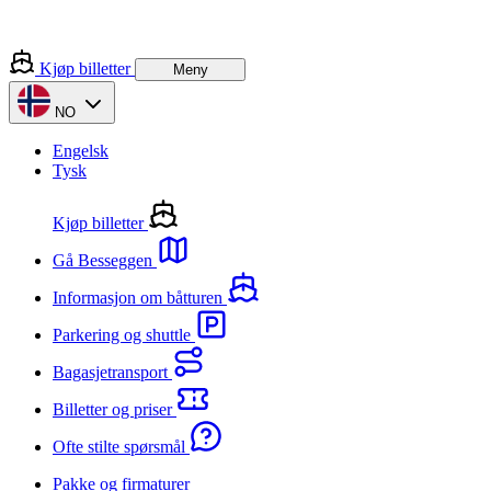
Kjøp billetter
Meny
NO
Engelsk
Tysk
Kjøp billetter
Gå Besseggen
Informasjon om båtturen
Parkering og shuttle
Bagasjetransport
Billetter og priser
Ofte stilte spørsmål
Pakke og firmaturer