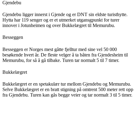
Gjendebu
Gjendebu ligger innerst i Gjende og er DNT sin eldste turisthytte.
Hytta har 119 senger og er et utmerket utgansgpunkt for turer
innover i Jotunheimen og over Bukkelægret til Memurubu.
Besseggen
Besseggen er Norges mest gåtte fjelltur med sine vel 50 000
besøkende hvert år. De fleste velger å ta båten fra Gjendesheim til
Memurubu, for så å gå tilbake. Turen tar normalt 5 til 7 timer.
Bukkelægret
Bukkelægret er en spetakulær tur mellom Gjendebu og Memurubu.
Selve Bukkelægret er en bratt stigning på omtrent 500 meter rett opp
fra Gjendebu. Turen kan gås begge veier og tar normalt 3 til 5 timer.