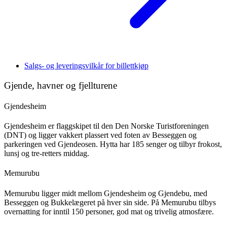
Salgs- og leveringsvilkår for billettkjøp
Gjende, havner og fjellturene
Gjendesheim
Gjendesheim er flaggskipet til den Den Norske Turistforeningen
(DNT) og ligger vakkert plassert ved foten av Besseggen og
parkeringen ved Gjendeosen. Hytta har 185 senger og tilbyr frokost,
lunsj og tre-retters middag.
Memurubu
Memurubu ligger midt mellom Gjendesheim og Gjendebu, med
Besseggen og Bukkelægeret på hver sin side. På Memurubu tilbys
overnatting for inntil 150 personer, god mat og trivelig atmosfære.