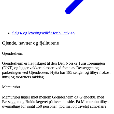
Salgs- og leveringsvilkår for billettkjøp
Gjende, havner og fjellturene
Gjendesheim
Gjendesheim er flaggskipet til den Den Norske Turistforeningen
(DNT) og ligger vakkert plassert ved foten av Besseggen og
parkeringen ved Gjendeosen. Hytta har 185 senger og tilbyr frokost,
lunsj og tre-retters middag.
Memurubu
Memurubu ligger midt mellom Gjendesheim og Gjendebu, med
Besseggen og Bukkelægeret på hver sin side. På Memurubu tilbys
overnatting for inntil 150 personer, god mat og trivelig atmosfære.