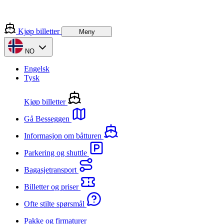
Kjøp billetter
Meny
NO
Engelsk
Tysk
Kjøp billetter
Gå Besseggen
Informasjon om båtturen
Parkering og shuttle
Bagasjetransport
Billetter og priser
Ofte stilte spørsmål
Pakke og firmaturer