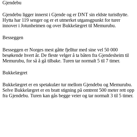
Gjendebu
Gjendebu ligger innerst i Gjende og er DNT sin eldste turisthytte.
Hytta har 119 senger og er et utmerket utgansgpunkt for turer
innover i Jotunheimen og over Bukkelægret til Memurubu.
Besseggen
Besseggen er Norges mest gåtte fjelltur med sine vel 50 000
besøkende hvert år. De fleste velger å ta båten fra Gjendesheim til
Memurubu, for så å gå tilbake. Turen tar normalt 5 til 7 timer.
Bukkelægret
Bukkelægret er en spetakulær tur mellom Gjendebu og Memurubu.
Selve Bukkelægret er en bratt stigning på omtrent 500 meter rett opp
fra Gjendebu. Turen kan gås begge veier og tar normalt 3 til 5 timer.