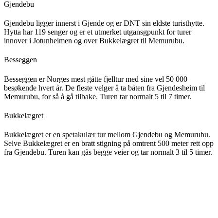
Gjendebu
Gjendebu ligger innerst i Gjende og er DNT sin eldste turisthytte.
Hytta har 119 senger og er et utmerket utgansgpunkt for turer
innover i Jotunheimen og over Bukkelægret til Memurubu.
Besseggen
Besseggen er Norges mest gåtte fjelltur med sine vel 50 000
besøkende hvert år. De fleste velger å ta båten fra Gjendesheim til
Memurubu, for så å gå tilbake. Turen tar normalt 5 til 7 timer.
Bukkelægret
Bukkelægret er en spetakulær tur mellom Gjendebu og Memurubu.
Selve Bukkelægret er en bratt stigning på omtrent 500 meter rett opp
fra Gjendebu. Turen kan gås begge veier og tar normalt 3 til 5 timer.