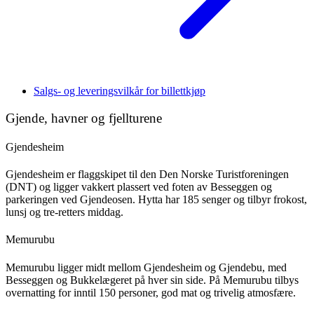
Salgs- og leveringsvilkår for billettkjøp
Gjende, havner og fjellturene
Gjendesheim
Gjendesheim er flaggskipet til den Den Norske Turistforeningen
(DNT) og ligger vakkert plassert ved foten av Besseggen og
parkeringen ved Gjendeosen. Hytta har 185 senger og tilbyr frokost,
lunsj og tre-retters middag.
Memurubu
Memurubu ligger midt mellom Gjendesheim og Gjendebu, med
Besseggen og Bukkelægeret på hver sin side. På Memurubu tilbys
overnatting for inntil 150 personer, god mat og trivelig atmosfære.