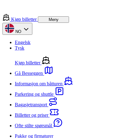
Kjøp billetter
Meny
NO
Engelsk
Tysk
Kjøp billetter
Gå Besseggen
Informasjon om båtturen
Parkering og shuttle
Bagasjetransport
Billetter og priser
Ofte stilte spørsmål
Pakke og firmaturer