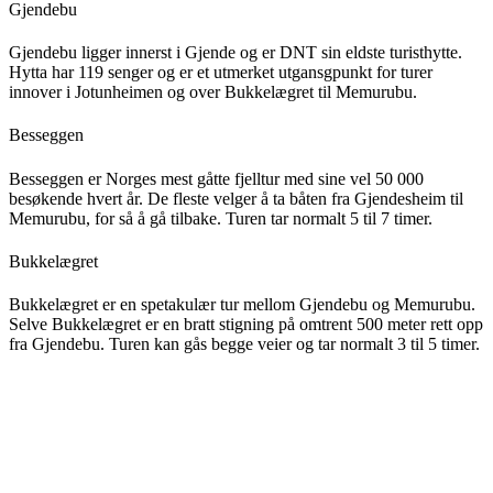
Gjendebu
Gjendebu ligger innerst i Gjende og er DNT sin eldste turisthytte.
Hytta har 119 senger og er et utmerket utgansgpunkt for turer
innover i Jotunheimen og over Bukkelægret til Memurubu.
Besseggen
Besseggen er Norges mest gåtte fjelltur med sine vel 50 000
besøkende hvert år. De fleste velger å ta båten fra Gjendesheim til
Memurubu, for så å gå tilbake. Turen tar normalt 5 til 7 timer.
Bukkelægret
Bukkelægret er en spetakulær tur mellom Gjendebu og Memurubu.
Selve Bukkelægret er en bratt stigning på omtrent 500 meter rett opp
fra Gjendebu. Turen kan gås begge veier og tar normalt 3 til 5 timer.