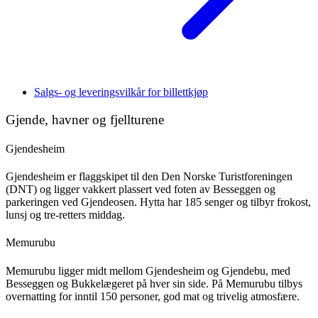
Salgs- og leveringsvilkår for billettkjøp
Gjende, havner og fjellturene
Gjendesheim
Gjendesheim er flaggskipet til den Den Norske Turistforeningen
(DNT) og ligger vakkert plassert ved foten av Besseggen og
parkeringen ved Gjendeosen. Hytta har 185 senger og tilbyr frokost,
lunsj og tre-retters middag.
Memurubu
Memurubu ligger midt mellom Gjendesheim og Gjendebu, med
Besseggen og Bukkelægeret på hver sin side. På Memurubu tilbys
overnatting for inntil 150 personer, god mat og trivelig atmosfære.