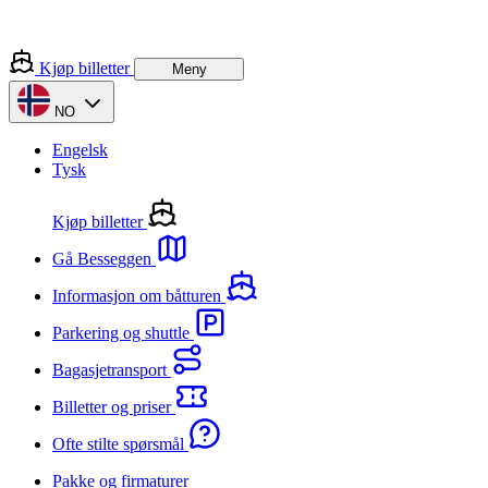
Kjøp billetter
Meny
NO
Engelsk
Tysk
Kjøp billetter
Gå Besseggen
Informasjon om båtturen
Parkering og shuttle
Bagasjetransport
Billetter og priser
Ofte stilte spørsmål
Pakke og firmaturer