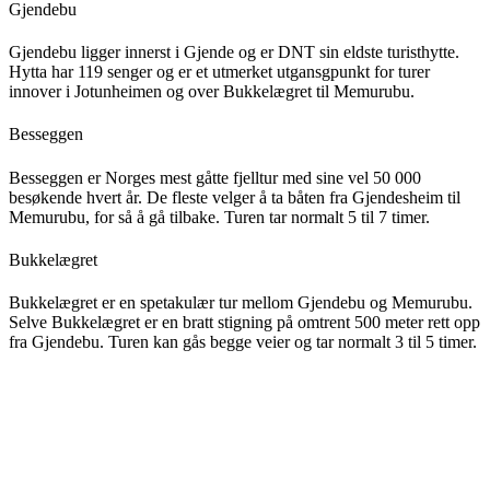
Gjendebu
Gjendebu ligger innerst i Gjende og er DNT sin eldste turisthytte.
Hytta har 119 senger og er et utmerket utgansgpunkt for turer
innover i Jotunheimen og over Bukkelægret til Memurubu.
Besseggen
Besseggen er Norges mest gåtte fjelltur med sine vel 50 000
besøkende hvert år. De fleste velger å ta båten fra Gjendesheim til
Memurubu, for så å gå tilbake. Turen tar normalt 5 til 7 timer.
Bukkelægret
Bukkelægret er en spetakulær tur mellom Gjendebu og Memurubu.
Selve Bukkelægret er en bratt stigning på omtrent 500 meter rett opp
fra Gjendebu. Turen kan gås begge veier og tar normalt 3 til 5 timer.