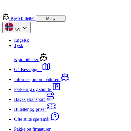
Kjøp billetter
Meny
NO
Engelsk
Tysk
Kjøp billetter
Gå Besseggen
Informasjon om båtturen
Parkering og shuttle
Bagasjetransport
Billetter og priser
Ofte stilte spørsmål
Pakke og firmaturer