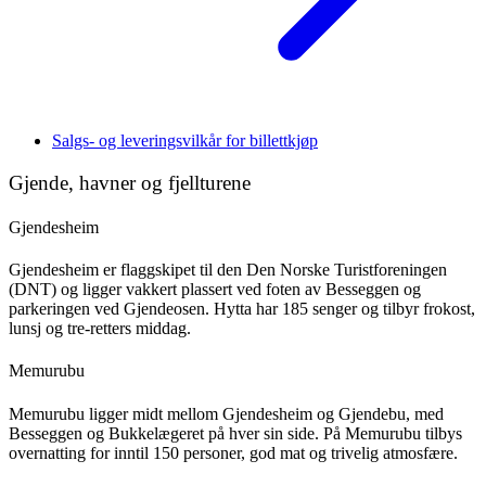
Salgs- og leveringsvilkår for billettkjøp
Gjende, havner og fjellturene
Gjendesheim
Gjendesheim er flaggskipet til den Den Norske Turistforeningen
(DNT) og ligger vakkert plassert ved foten av Besseggen og
parkeringen ved Gjendeosen. Hytta har 185 senger og tilbyr frokost,
lunsj og tre-retters middag.
Memurubu
Memurubu ligger midt mellom Gjendesheim og Gjendebu, med
Besseggen og Bukkelægeret på hver sin side. På Memurubu tilbys
overnatting for inntil 150 personer, god mat og trivelig atmosfære.